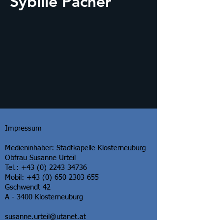
Sybille Pacher
Impressum
Medieninhaber: Stadtkapelle Klosterneuburg
Obfrau Susanne Urteil
Tel.: +43 (0) 2243 34736
Mobil: +43 (0) 650 2303 655
Gschwendt 42
A - 3400 Klosterneuburg
susanne.urteil@utanet.at