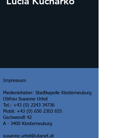
Lucia Kucharko
Impressum
Medieninhaber: Stadtkapelle Klosterneuburg
Obfrau Susanne Urteil
Tel.: +43 (0) 2243 34736
Mobil: +43 (0) 650 2303 655
Gschwendt 42
A - 3400 Klosterneuburg
susanne.urteil@utanet.at