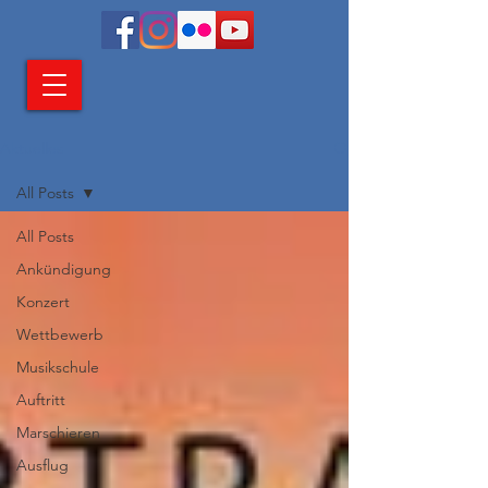
Aktuelles
All Posts
All Posts
Ankündigung
Konzert
Wettbewerb
Musikschule
Auftritt
Marschieren
Ausflug