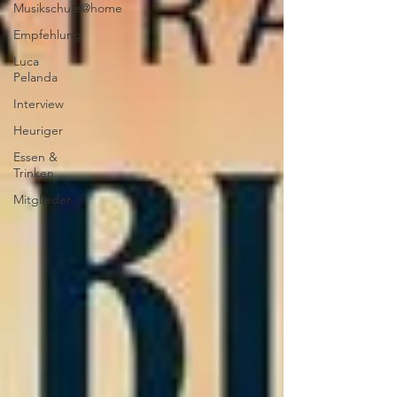
Musikschule@home
Empfehlung
Luca
Pelanda
Interview
Heuriger
Essen &
Trinken
Mitglieder