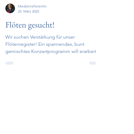
Medienreferentin
25. März 2022
Flöten gesucht!
Wir suchen Verstärkung für unser
Flötenregister! Ein spannendes, bunt
gemischtes Konzertprogramm will erarbeitet
werden, heuer steht noch...
Impressum
Medieninhaber: Stadtkapelle Klosterneuburg
Obfrau Susanne Urteil
Tel.: +43 (0) 2243 34736
Mobil: +43 (0) 650 2303 655