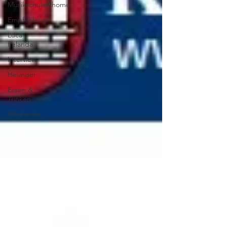
Musikschule@home
Empfehlung
Luca
Pelanda
Interview
Heuriger
Essen &
Trinken
Mitglieder