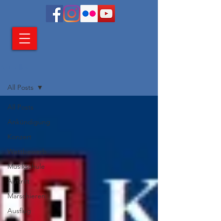
Aktuelles
All Posts
All Posts
Ankündigung
Konzert
Wettbewerb
Musikschule
Auftritt
Marschieren
Ausflug