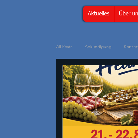
Aktuelles
Über u
All Posts
Ankündigung
Konzer
Musikschule@home
Empfehlu