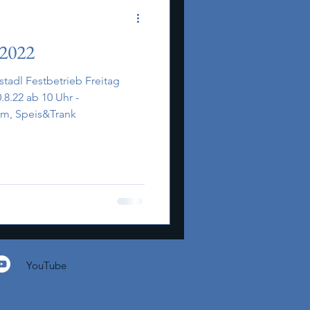
 2022
 Freitag
.8.22 ab 10 Uhr -
m, Speis&Trank
YouTube