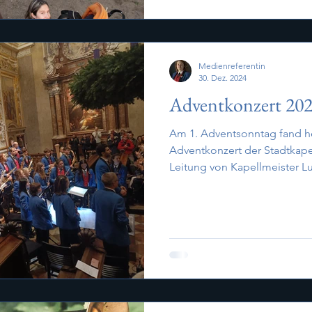
Medienreferentin
30. Dez. 2024
Adventkonzert 20
Am 1. Adventsonntag fand h
Adventkonzert der Stadtkape
Leitung von Kapellmeister Lu