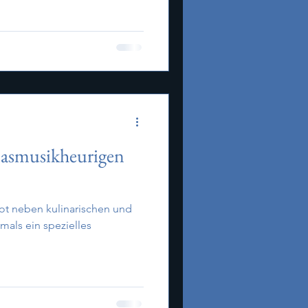
lasmusikheurigen
ot neben kulinarischen und
mals ein spezielles