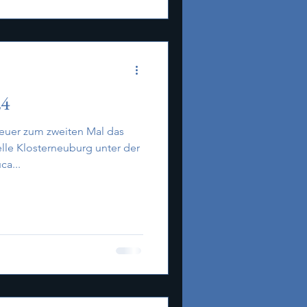
24
euer zum zweiten Mal das
lle Klosterneuburg unter der
ca...