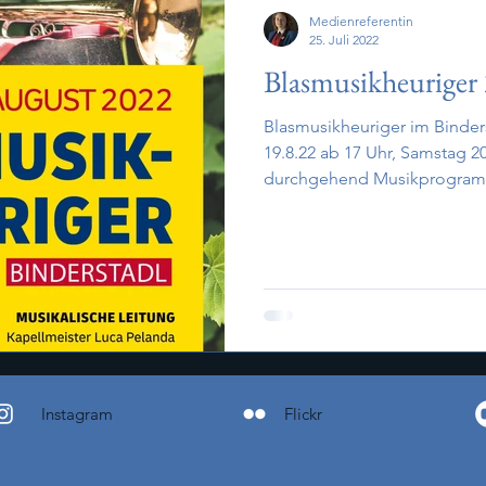
Medienreferentin
25. Juli 2022
Blasmusikheuriger
Blasmusikheuriger im Binderstadl Festbetrieb
19.8.22 ab 17 Uhr, Samstag 20
durchgehend Musikprogram
Instagram
Flickr