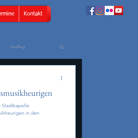
ermine
Kontakt
Ausflug
nken
Mitglieder
asmusikheurigen
e Stadtkapelle
ikheurigen in den