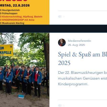
Medienreferentin
25. Aug. 2025
Spiel & Spaß am B
2025
Der 22. Blasmusikheurigen b
musikalischen Genüssen erst
Kinderprogramm.