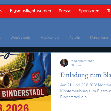
ns
Blasmusikant werden
Presse
Sponsoren
T
t
Wettbewerb
Musikschule
Auftritt
Marschieren
ng
Luca Pelanda
Interview
Heuriger
Essen & Tri
Medienreferentin
30. Juni
Einladung zum Bl
Am 21. und 22.8.2026 lädt di
Klosterneuburg zum Blasmus
Binderstadl ein.