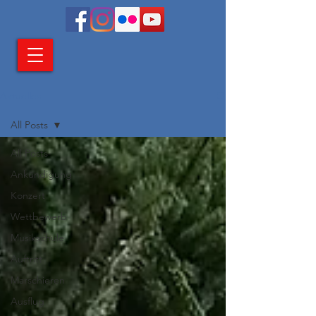
Aktuelles
All Posts
All Posts
Ankündigung
Konzert
Wettbewerb
Musikschule
Auftritt
Marschieren
Ausflug