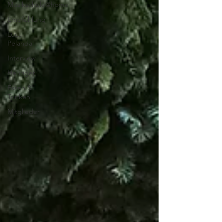
Musikschule@home
Empfehlung
Luca
Pelanda
Interview
Heuriger
Essen &
Trinken
Mitglieder